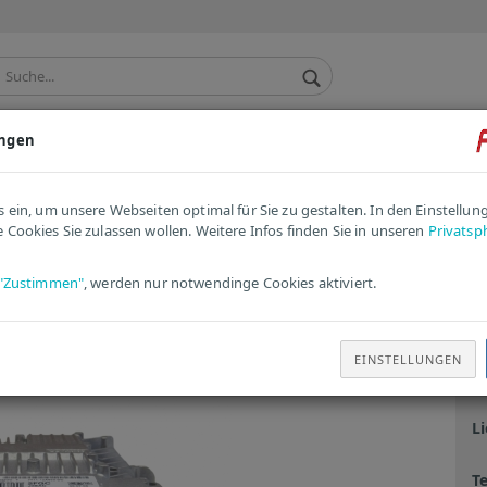
ungen
TACHO / KOMBIINSTRUMENT
ANDERE / ERSATZTEILE
»
Renault Motorsteuergerät S126074108B | 8200847131 | SID304
s ein, um unsere Webseiten optimal für Sie zu gestalten. In den Einstellu
 Cookies Sie zulassen wollen. Weitere Infos finden Sie in unseren
Privatsp
rtikel in dieser Kategorie
R
"Zustimmen"
, werden nur notwendinge Cookies aktiviert.
S
S
EINSTELLUNGEN
Ar
Li
T