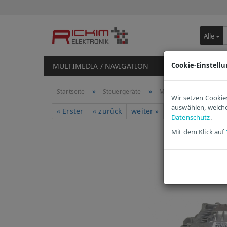
Alle
Cookie-Einstell
MULTIMEDIA / NAVIGATION
STEUERGERÄTE
»
»
Startseite
Steuergeräte
Motorsteuergeräte
Wir setzen Cookie
auswählen, welche
1264
A
« Erster
« zurück
weiter »
Letzter »
Datenschutz
.
Mit dem Klick auf