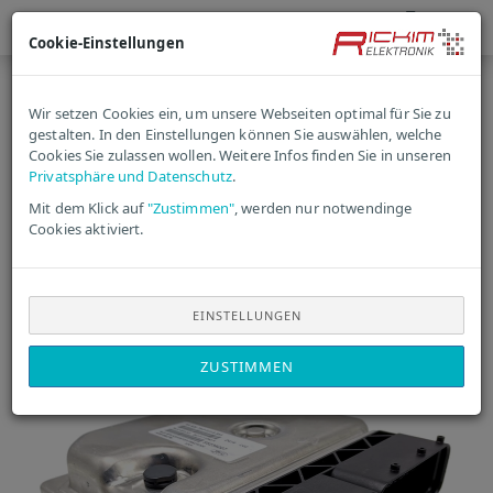
Cookie-Einstellungen
« Erster
« zurück
weiter »
Wir setzen Cookies ein, um unsere Webseiten optimal für Sie zu
Letzter »
gestalten. In den Einstellungen können Sie auswählen, welche
1264
Cookies Sie zulassen wollen. Weitere Infos finden Sie in unseren
Artikel in dieser Kategorie
Privatsphäre und Datenschutz
.
Fiat Ducato
Mit dem Klick auf
"Zustimmen"
, werden nur notwendinge
Cookies aktiviert.
Motorsteuergerät
MJD8F3.B1 | 55246589 NEU
EINSTELLUNGEN
ZUSTIMMEN