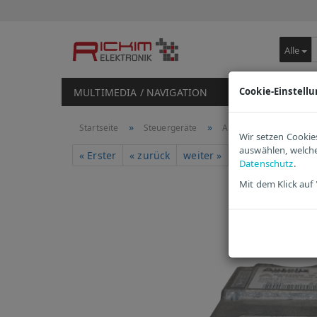
Alle
Cookie-Einstell
MULTIMEDIA / NAVIGATION
STEUERGERÄTE
»
»
Startseite
Steuergeräte
Airbag Steuergeräte
Wir setzen Cookie
auswählen, welche
747
Ar
« Erster
« zurück
weiter »
Letzter »
Datenschutz
.
Mit dem Klick auf