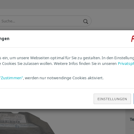
ungen
TACHO / KOMBIINSTRUMENT
ANDERE / ERSATZTEILE
»
Peugeot Airbag-Steuergerät 9663593380-00 | 0285010110
s ein, um unsere Webseiten optimal für Sie zu gestalten. In den Einstellu
 Cookies Sie zulassen wollen. Weitere Infos finden Sie in unseren
Privatsp
tikel in dieser Kategorie
P
"Zustimmen"
, werden nur notwendinge Cookies aktiviert.
9
Ar
EINSTELLUNGEN
Li
T