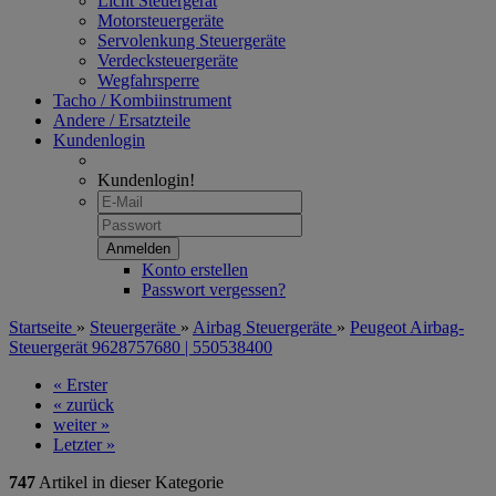
Licht Steuergerät
Motorsteuergeräte
Servolenkung Steuergeräte
Verdecksteuergeräte
Wegfahrsperre
Tacho / Kombiinstrument
Andere / Ersatzteile
Kundenlogin
Kundenlogin!
Konto erstellen
Passwort vergessen?
Startseite
»
Steuergeräte
»
Airbag Steuergeräte
»
Peugeot Airbag-
Steuergerät 9628757680 | 550538400
« Erster
« zurück
weiter »
Letzter »
747
Artikel in dieser Kategorie