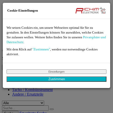
Kundenlogin
Cookie-Einstellungen
Kundenlogin!
Wir setzen Cookies ein, um unsere Webseiten optimal für Sie zu
gestalten. In den Einstellungen können Sie auswählen, welche Cookies
Konto erstellen
Sie zulassen wollen. Weitere Infos finden Sie in unseren
Privatsphäre und
Passwort vergessen?
Datenschutz
.
Mit dem Klick auf
0
"Zustimmen"
, werden nur notwendinge Cookies
aktiviert.
Suche
Alle
Einstellungen
Alle
Zustimmen
Multimedia / Navigation
Steuergeräte
Tacho / Kombiinstrument
Andere / Ersatzteile