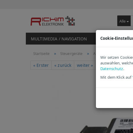
Alle
Cookie-Einstell
MULTIMEDIA / NAVIGATION
STEUERGERÄTE
»
»
Startseite
Steuergeräte
Airbag Steuergeräte
Wir setzen Cookie
auswählen, welche
747
Ar
« Erster
« zurück
weiter »
Letzter »
Datenschutz
.
Mit dem Klick auf