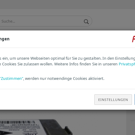
ungen
TACHO / KOMBIINSTRUMENT
ANDERE / ERSATZTEILE
»
Opel Corsa Airbag-Steuergerät 24423840 | 327963935 | EP
s ein, um unsere Webseiten optimal für Sie zu gestalten. In den Einstellu
 Cookies Sie zulassen wollen. Weitere Infos finden Sie in unseren
Privatsp
tikel in dieser Kategorie
O
"Zustimmen"
, werden nur notwendinge Cookies aktiviert.
2
Ar
EINSTELLUNGEN
Li