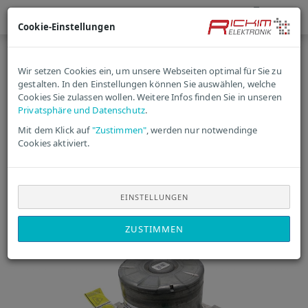
Cookie-Einstellungen
« Erster
« zurück
weiter »
Wir setzen Cookies ein, um unsere Webseiten optimal für Sie zu
Letzter »
gestalten. In den Einstellungen können Sie auswählen, welche
630
Cookies Sie zulassen wollen. Weitere Infos finden Sie in unseren
Artikel in dieser Kategorie
Privatsphäre und Datenschutz
.
VW ABS-Steuergerät
Mit dem Klick auf
"Zustimmen"
, werden nur notwendinge
Cookies aktiviert.
7E0907379P | 10.0916-
0335.3 | 7E0614517L |
EINSTELLUNGEN
10.0220-0664.4 NEU
ZUSTIMMEN