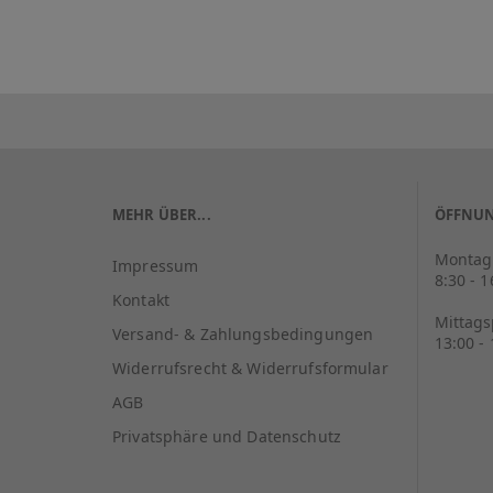
MEHR ÜBER...
ÖFFNUN
Montag 
Impressum
8:30 - 
Kontakt
Mittag
Versand- & Zahlungsbedingungen
13:00 -
Widerrufsrecht & Widerrufsformular
AGB
Privatsphäre und Datenschutz