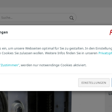
ungen
TACHO / KOMBIINSTRUMENT
ANDERE / ERSATZTEILE
»
e
Mercedes ABS-Steuergerät 0265956033 | 0265242931 | A9069008401
s ein, um unsere Webseiten optimal für Sie zu gestalten. In den Einstellu
 Cookies Sie zulassen wollen. Weitere Infos finden Sie in unseren
Privatsp
tikel in dieser Kategorie
M
"Zustimmen"
, werden nur notwendinge Cookies aktiviert.
0
A
EINSTELLUNGEN
Ar
Li