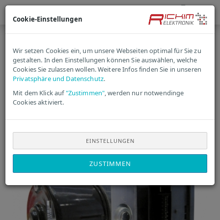
Cookie-Einstellungen
« Erster
« zurück
weiter »
Wir setzen Cookies ein, um unsere Webseiten optimal für Sie zu
Letzter »
gestalten. In den Einstellungen können Sie auswählen, welche
630
Cookies Sie zulassen wollen. Weitere Infos finden Sie in unseren
Artikel in dieser Kategorie
Privatsphäre und Datenschutz
.
Fiat ABS-Steuergerät
Mit dem Klick auf
"Zustimmen"
, werden nur notwendinge
Cookies aktiviert.
0265956184 | 0265242838
| 51929837
EINSTELLUNGEN
ZUSTIMMEN