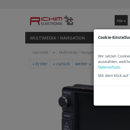
Alle
Cookie-Einstell
MULTIMEDIA / NAVIGATION
STEUERGERÄTE
»
»
Startseite
Multimedia / Navigation
Multimedia 
Wir setzen Cookie
auswählen, welche
195
Ar
« Erster
« zurück
weiter »
Letzter »
Datenschutz
.
Mit dem Klick auf