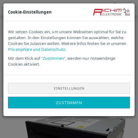
Cookie-Einstellungen
6
Artikel in
« Erster
« zurück
Wir setzen Cookies ein, um unsere Webseiten optimal für Sie zu
dieser
gestalten. In den Einstellungen können Sie auswählen, welche
Kategorie
Cookies Sie zulassen wollen. Weitere Infos finden Sie in unseren
Privatsphäre und Datenschutz
.
Audi CD-Changer Wechsler
Mit dem Klick auf
"Zustimmen"
, werden nur notwendinge
Cookies aktiviert.
Alpine 4H0035108F |
4H0035108 Erneuert
EINSTELLUNGEN
ZUSTIMMEN